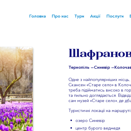
Головна
Про нас
Тури
Акції
Послуги
Шафранов
Тернопіль —
Синевір —
Колоча
Одне з найпопулярніших місць,
Скансен «Старе село» в Колоча
треба підійматись високо в го
та пильно доглядається. Відві
сам музей «Старе село», де д
Туристичні локації на маршруті
озеро Синевір
центр бурого ведмедя