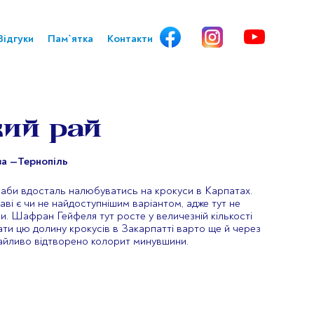
Відгуки
Пам`ятка
Контакти
ий рай
ва —
Тернопіль
 аби вдосталь налюбуватись на крокуси в Карпатах.
ві є чи не найдоступнішим варіантом, адже тут не
ри. Шафран Гейфеля тут росте у величезній кількості
дати цю долину крокусів в Закарпатті варто ще й через
байливо відтворено колорит минувшини.
: