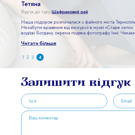
Тетяна
Відгук до туру
Шафрановий рай
Наша подорож розпочалася з файного міста Тернопіль 
Незабутні враження від екскурсії в музеї «Старе село
водієві Богдану, окрема подяка фотографу Інні. Чекаємо
Читати більше
Пагінація
1
2
3
4
коментарів
Залишити відгук