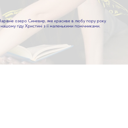
арівне озеро Синевир, яке красиве в любу пору року.
 нашому гіду Христині з її маленькими помічниками,