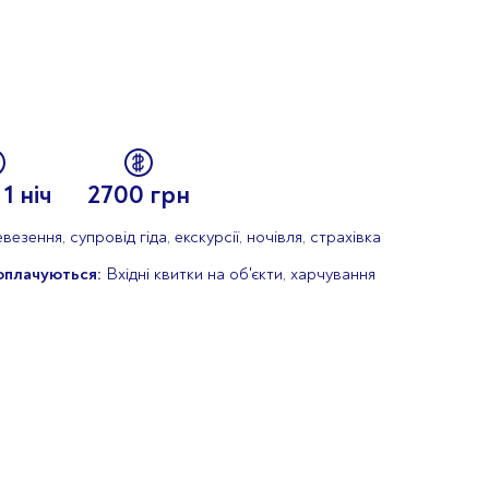
 1 ніч
2700 грн
езення, супровід гіда, екскурсії, ночівля, страхівка
оплачуються:
Вхідні квитки на об'єкти, харчування