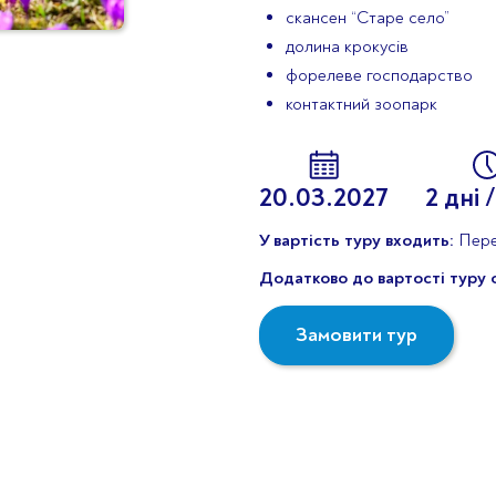
скансен “Старе село”
долина крокусів
форелеве господарство
контактний зоопарк
20.03.2027
2 дні /
У вартість туру входить:
Перев
Додатково до вартості туру 
Замовити тур