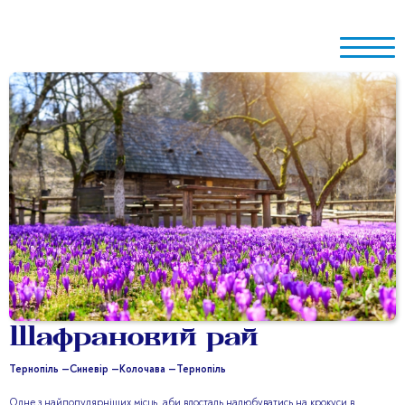
Шафрановий рай
Тернопіль —
Синевір —
Колочава —
Тернопіль
Одне з найпопулярніших місць, аби вдосталь налюбуватись на крокуси в