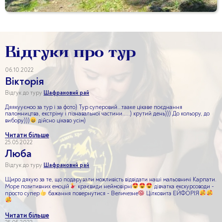
Відгуки про тур
06.10.2022
Вікторія
Відгук до туру
Шафрановий рай
Дяякууємоо за тур і за фото) Тур суперовий...тааке цікаве поєднання
паломництва, екстріму і пізнавальної частини.....) крутий день))) До кольору, до
вибору)))
дійсно цікаво усім)
Читати більше
25.05.2022
Люба
Відгук до туру
Шафрановий рай
Щиро дякую за те, що подарували можливість відвідати наші мальовничі Карпати.
Море позитивних емоцій
краєвиди неймовірні
дівчатка екскурсоводи -
просто супер
бажання повернутися - Величезне
Цілковита ЕЙФОРІЯ
Читати більше