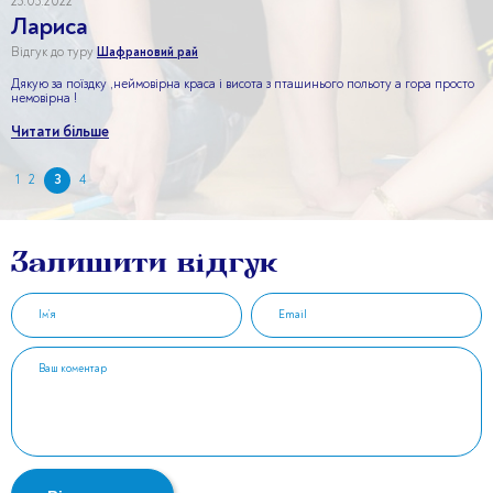
25.05.2022
Лариса
Відгук до туру
Шафрановий рай
Дякую за поїздку ,неймовірна краса і висота з пташинього польоту а гора просто
немовірна !
Читати більше
Пагінація
1
2
3
4
коментарів
Залишити відгук