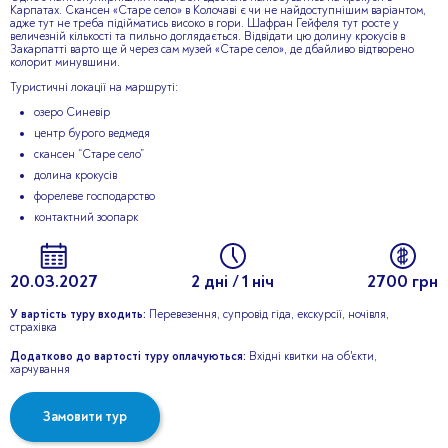
Карпатах. Скансен «Старе село» в Колочаві є чи не найдоступнішим варіантом,
адже тут не треба підійматись високо в гори. Шафран Гейфеля тут росте у
величезній кількості та пильно доглядається. Відвідати цю долину крокусів в
Закарпатті варто ще й через сам музей «Старе село», де дбайливо відтворено
колорит минувшини.
Туристичні локації на маршруті:
озеро Синевір
центр бурого ведмедя
скансен “Старе село”
долина крокусів
форелеве господарство
контактний зоопарк
20.03.2027
2 дні / 1 ніч
2700 грн
У вартість туру входить:
Перевезення, супровід гіда, екскурсії, ночівля,
страхівка
Додатково до вартості туру оплачуються:
Вхідні квитки на об'єкти,
харчування
Замовити тур